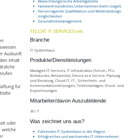
Abwechslungsreiche Arbeitsgebiete
Familienfreundliches Unternehmen (Fami-Siegel)
Hervorragende Qualifikation-und Weiterbildungs-
möglichkeiten
Gesundheitsmanagement
TELCAT IT SERVICES info
Branche
en
gsweisen
IT-Systemhaus
er Auskunft
den Inhalt
Produkte/Dienstleistungen
ätzliche
Managed IT-Services, IT-Infrastruktur (Server, PCs,
erufen
Notebooks, Netzwerke), Device as a Service, Planung
und Beratung, Cloud-IT, IT-, Sicherheits- und
Kommunikationslösungen, Telefonanlagen, Druck- und
aftung für
Kopierlösungen
ttelte
Mitarbeiter/davon Auszubildende
30 / 7
Was zeichnet uns aus?
eit oder
, welche
Führendes IT-Systemhaus in der Region
er
Erfolgreiches und wachsendes IT-Unternehmen