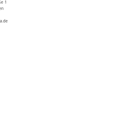
ße 1
en
a.de