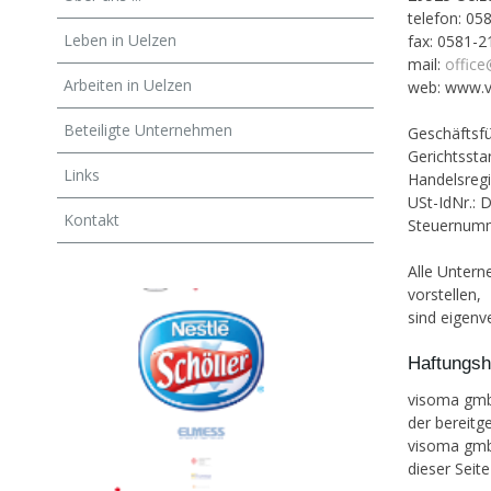
telefon: 05
Leben in Uelzen
fax: 0581-2
mail:
offic
Arbeiten in Uelzen
web: www.v
Beteiligte Unternehmen
Geschäftsfü
Gerichtssta
Links
Handelsreg
USt-IdNr.:
Kontakt
Steuernumm
Alle Untern
vorstellen,
sind eigenve
Haftungsh
visoma gmbh
der bereitg
visoma gmbh
dieser Seit