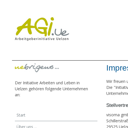
Impr
Wir freuen u
Der Initiative Arbeiten und Leben in
Die "Initiat
Uelzen gehören folgende Unternehmen
Unternehm
an:
Stellvertr
visoma gm
Start
Schillerstra
29525 Uelz
Über uns ...