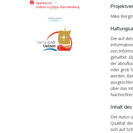
Projektver
Mike Bergm
Haftungsa
Die auf die
Informatio
von Informa
gehaftet. E
der abrufba
oder grob f
werden. Bei
ausgeschlo
über das In
Nachrichten
Inhalt de
Der Autor ü
Qualität de
sich auf Sc