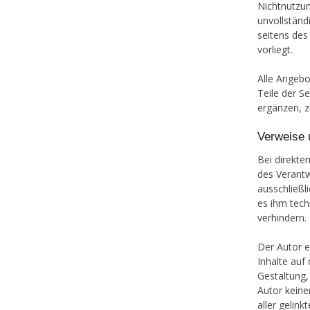
Nichtnutzun
unvollständ
seitens des
vorliegt.
Alle Angebo
Teile der S
ergänzen, z
Verweise 
Bei direkte
des Verantw
ausschließl
es ihm tech
verhindern.
Der Autor e
Inhalte auf
Gestaltung,
Autor keiner
aller gelin