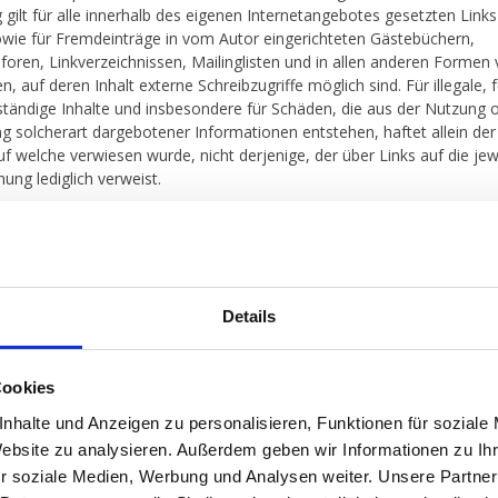
g gilt für alle innerhalb des eigenen Internetangebotes gesetzten Link
wie für Fremdeinträge in vom Autor eingerichteten Gästebüchern,
foren, Linkverzeichnissen, Mailinglisten und in allen anderen Formen
 auf deren Inhalt externe Schreibzugriffe möglich sind. Für illegale, 
ständige Inhalte und insbesondere für Schäden, die aus der Nutzung 
g solcherart dargebotener Informationen entstehen, haftet allein der
auf welche verwiesen wurde, nicht derjenige, der über Links auf die jew
hung lediglich verweist.
und Kennzeichenrecht:
st bestrebt, in allen Publikationen die Urheberrechte der verwendeten 
e, Videosequenzen und Texte zu beachten, von ihm selbst erstellte
e, Videosequenzen und Texte zu nutzen oder auf lizenzfreie Grafik
Details
te, Videosequenzen und Texte zurückzugreifen.
alb des Internetangebotes genannten und ggf. durch Dritte geschützt
Cookies
ichen unterliegen uneingeschränkt den Bestimmungen des jeweils g
nhalte und Anzeigen zu personalisieren, Funktionen für soziale
rechts und den Besitzrechten der jeweiligen eingetragenen Eigentüme
r bloßen Nennung ist nicht der Schluss zu ziehen, dass Markenzeiche
Website zu analysieren. Außerdem geben wir Informationen zu I
e Dritter geschützt sind!
r soziale Medien, Werbung und Analysen weiter. Unsere Partner