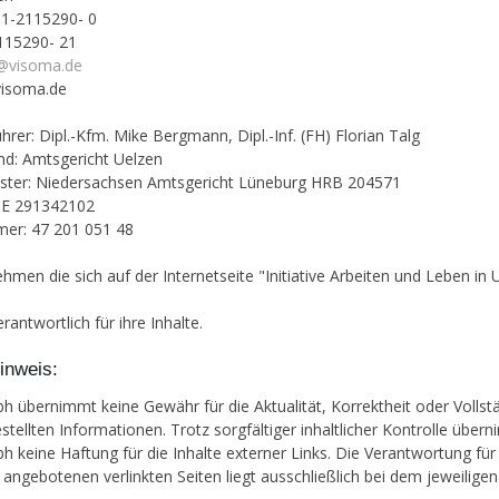
81-2115290- 0
115290- 21
e@visoma.de
isoma.de
hrer: Dipl.-Kfm. Mike Bergmann, Dipl.-Inf. (FH) Florian Talg
nd: Amtsgericht Uelzen
ister: Niedersachsen Amtsgericht Lüneburg HRB 204571
 DE 291342102
er: 47 201 051 48
ehmen die sich auf der Internetseite "Initiative Arbeiten und Leben in 
rantwortlich für ihre Inhalte.
inweis:
 übernimmt keine Gewähr für die Aktualität, Korrektheit oder Vollstä
estellten Informationen. Trotz sorgfältiger inhaltlicher Kontrolle über
 keine Haftung für die Inhalte externer Links. Die Verantwortung für 
e angebotenen verlinkten Seiten liegt ausschließlich bei dem jeweiligen