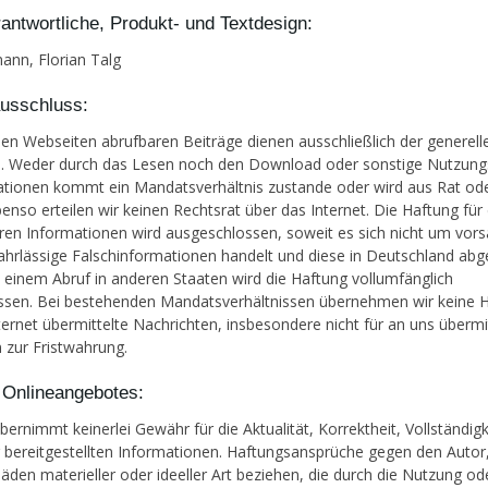
antwortliche, Produkt- und Textdesign:
ann, Florian Talg
usschluss:
sen Webseiten abrufbaren Beiträge dienen ausschließlich der generell
n. Weder durch das Lesen noch den Download oder sonstige Nutzun
tionen kommt ein Mandatsverhältnis zustande oder wird aus Rat od
benso erteilen wir keinen Rechtsrat über das Internet. Die Haftung für 
ren Informationen wird ausgeschlossen, soweit es sich nicht um vors
ahrlässige Falschinformationen handelt und diese in Deutschland abg
 einem Abruf in anderen Staaten wird die Haftung vollumfänglich
ssen. Bei bestehenden Mandatsverhältnissen übernehmen wir keine H
ternet übermittelte Nachrichten, insbesondere nicht für an uns übermi
 zur Fristwahrung.
s Onlineangebotes:
bernimmt keinerlei Gewähr für die Aktualität, Korrektheit, Vollständigk
r bereitgestellten Informationen. Haftungsansprüche gegen den Autor
häden materieller oder ideeller Art beziehen, die durch die Nutzung od