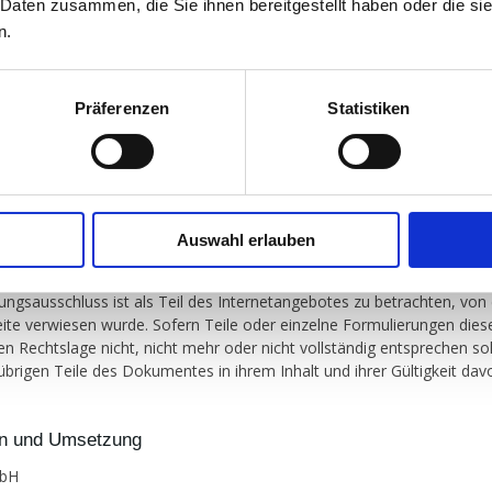
 Daten zusammen, die Sie ihnen bereitgestellt haben oder die s
t für veröffentlichte, vom Autor selbst erstellte Objekte bleibt allein
n.
 Eine Vervielfältigung oder Verwendung solcher Grafiken, Tondokumen
zen und Texte in anderen elektronischen oder gedruckten Publikatio
ckliche Zustimmung des Autors nicht gestattet.
Präferenzen
Statistiken
is/Quelle: www.IStockphoto.com
tz:
en zu Datenschutz finden sie
hier
.
Auswahl erlauben
ksamkeit dieses Haftungsausschlusses:
ungsausschluss ist als Teil des Internetangebotes zu betrachten, vo
eite verwiesen wurde. Sofern Teile oder einzelne Formulierungen dies
en Rechtslage nicht, nicht mehr oder nicht vollständig entsprechen sol
 übrigen Teile des Dokumentes in ihrem Inhalt und ihrer Gültigkeit dav
on und Umsetzung
mbH