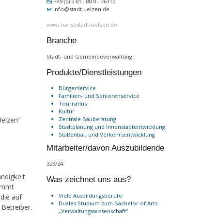
+49 (0) 5 81 . 80 0 - 76110
info@stadt.uelzen.de
www.hansestadt-uelzen.de
Branche
Stadt- und Gemeindeverwaltung
Produkte/Dienstleistungen
Bürgerservice
Familien- und Seniorenservice
Tourismus
Kultur
Uelzen"
Zentrale Bauberatung
Stadtplanung und Innenstadtentwicklung
Staßenbau und Verkehrsentwicklung
Mitarbeiter/davon Auszubildende
329/24
ndigkeit
Was zeichnet uns aus?
nimmt
Viele Ausbildungsberufe
die auf
Duales Studium zum Bachelor of Arts
 Betreiber.
„Verwaltungswissenschaft“