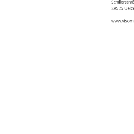
Schillerstra
29525 Uelz
www.visom