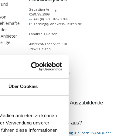
s und
Sebastian Arning
0581/82 2999
 von
+49 (0) 581 . 82 – 2 999
fehlerhafte
s.arning@landkreis-uelzen.de
oder
Landkreis Uelzen
 Anbieter
eilige
Albrecht-Thaer-Str. 101
29525 Uelzen
+49 (0) 581 . 82 – 0
+49 (0) 581 . 82 – 4 45
Grafiken,
www.landkreis-uelzen.de
 Grafiken,
Branche
en,
Über Cookies
Kommunalverwaltung
Mitarbeiter/davon Auszubildende
en Marken-
ültigen
580/33
 Medien anbieten zu können
r. Allein
n nicht
Was zeichnet uns aus?
hrer Verwendung unserer
 führen diese Informationen
Ausbildungsvergütung u. a. nach TVAöD (über