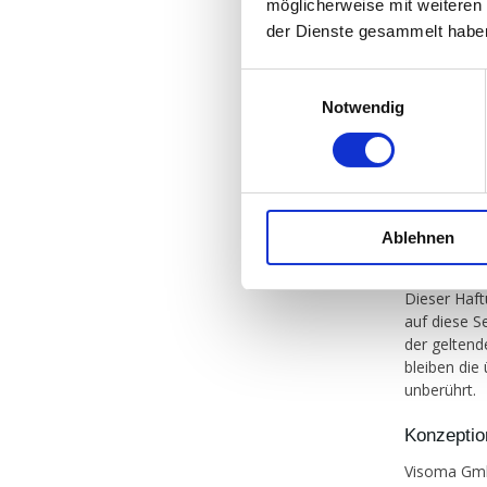
möglicherweise mit weiteren
Das Copyrigh
der Dienste gesammelt habe
der Seiten.
Videosequen
Einwilligungsauswahl
ohne ausdrü
Notwendig
Bildnachwe
Datenschu
information
Ablehnen
Rechtswir
Dieser Haft
auf diese S
der geltend
bleiben die
unberührt.
Konzepti
Visoma G