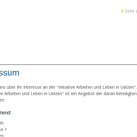
Seite 
essum
ns über Ihr Interesse an der "Initiative Arbeiten und Leben in Uelzen".
ive Arbeiten und Leben in Uelzen" ist ein Angebot der daran beteiligten
en.
etend:
bh
ße 1
en