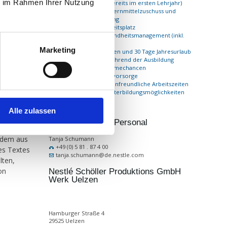
ie im Rahmen Ihrer Nutzung
1.200,00 € Brutto bereits im ersten Lehrjahr)
 beim Autor
Abschlussprämie, Lernmittelzuschuss und
Jahressonderzahlung
te,
Krisensicherer Arbeitsplatz
nen ist
Betriebliches Gesundheitsmanagement (inkl.
Hansefit)
Marketing
Flexible Arbeitszeiten und 30 Tage Jahresurlaub
Enge Betreuung während der Ausbildung
Sehr gute Übernahmechancen
Betriebliche Altersvorsorge
Flexible und familienfreundliche Arbeitszeiten
Gute Fort- und Weiterbildungsmöglichkeiten
Nestlé Schöller Info
Alle zulassen
Ansprechpartner Personal
n dem aus
Tanja Schumann
+49 (0) 5 81 . 87 4 00
es Textes
tanja.schumann@de.nestle.com
lten,
on
Nestlé Schöller Produktions GmbH
Werk Uelzen
Hamburger Straße 4
29525 Uelzen