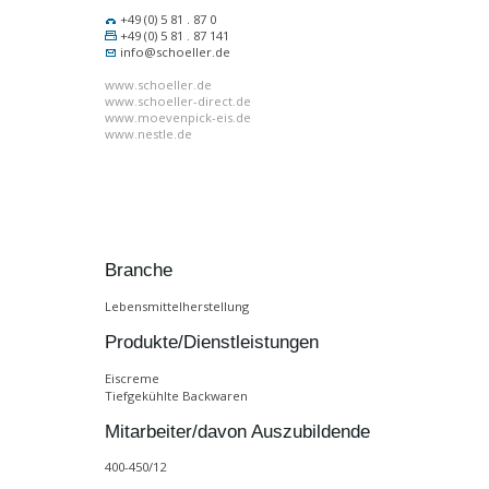
+49 (0) 5 81 . 87 0
+49 (0) 5 81 . 87 141
info@schoeller.de
www.schoeller.de
www.schoeller-direct.de
www.moevenpick-eis.de
www.nestle.de
Branche
Lebensmittelherstellung
Produkte/Dienstleistungen
Eiscreme
Tiefgekühlte Backwaren
Mitarbeiter/davon Auszubildende
400-450/12