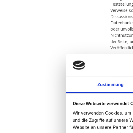
Feststellun
Verweise so
Diskussions
Datenbanken,
oder unvoll
Nichtnutzun
der Seite, 
Veröffentlic
Urheber- 
Der Autor i
Tondokument
Tondokument
Zustimmung
Tondokumen
Alle innerh
Diese Webseite verwendet 
und Warenze
Wir verwenden Cookies, um I
Kennzeichen
aufgrund de
und die Zugriffe auf unsere 
durch Recht
Website an unsere Partner fü