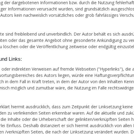
g der dargebotenen Informationen bzw. durch die Nutzung fehlerhaf
iger Informationen verursacht wurden, sind grundsätzlich ausgeschlo
 Autors kein nachweislich vorsätzliches oder grob fahrlässiges Versch
te sind freibleibend und unverbindlich. Der Autor behält es sich ausdrü
eiten oder das gesamte Angebot ohne gesonderte Ankündigung zu ve
u löschen oder die Veröffentlichung zeitweise oder endgültig einzustel
und Links:
n oder indirekten Verweisen auf fremde Webseiten ("Hyperlinks"), die 
ortungsbereiches des Autors liegen, würde eine Haftungsverpflichtu
ich in dem Fall in Kraft treten, in dem der Autor von den Inhalten Kenn
nisch möglich und zumutbar wäre, die Nutzung im Falle rechtswidriger
rklärt hiermit ausdrücklich, dass zum Zeitpunkt der Linksetzung keine 
 den zu verlinkenden Seiten erkennbar waren. Auf die aktuelle und zuk
 die Inhalte oder die Urheberschaft der gelinkten/verknüpften Seiten h
lei Einfluss. Deshalb distanziert er sich hiermit ausdrücklich von allen 
kten /verknüpften Seiten, die nach der Linksetzung verändert wurden. D