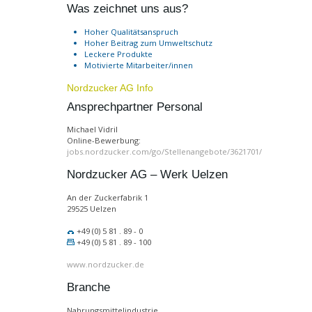
Was zeichnet uns aus?
Hoher Qualitätsanspruch
Hoher Beitrag zum Umweltschutz
Leckere Produkte
Motivierte Mitarbeiter/innen
Nordzucker AG Info
Ansprechpartner Personal
Michael Vidril
Online-Bewerbung:
jobs.nordzucker.com/go/Stellenangebote/3621701/
Nordzucker AG – Werk Uelzen
An der Zuckerfabrik 1
29525 Uelzen
+49 (0) 5 81 . 89 - 0
+49 (0) 5 81 . 89 - 100
www.nordzucker.de
Branche
Nahrungsmittelindustrie